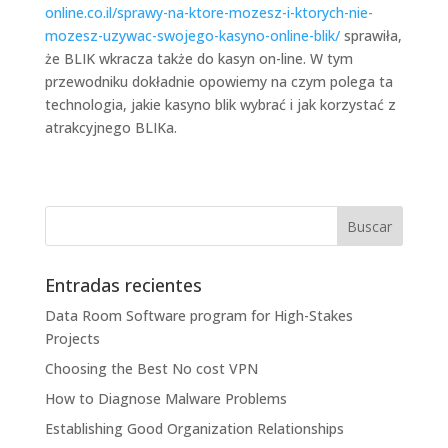
online.co.il/sprawy-na-ktore-mozesz-i-ktorych-nie-
mozesz-uzywac-swojego-kasyno-online-blik/
sprawiła,
że BLIK wkracza także do kasyn on-line. W tym
przewodniku dokładnie opowiemy na czym polega ta
technologia, jakie kasyno blik wybrać i jak korzystać z
atrakcyjnego BLIKa.
Entradas recientes
Data Room Software program for High-Stakes
Projects
Choosing the Best No cost VPN
How to Diagnose Malware Problems
Establishing Good Organization Relationships