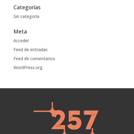
Categorías
Sin categoría
Meta
Acceder
Feed de entradas
Feed de comentarios
WordPress.org